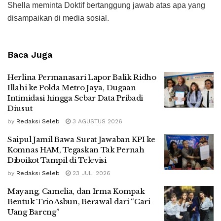
Shella meminta Doktif bertanggung jawab atas apa yang
disampaikan di media sosial.
Baca Juga
Herlina Permanasari Lapor Balik Ridho
Illahi ke Polda Metro Jaya, Dugaan
Intimidasi hingga Sebar Data Pribadi
Diusut
by
Redaksi Seleb
3 AGUSTUS 2026
Saipul Jamil Bawa Surat Jawaban KPI ke
Komnas HAM, Tegaskan Tak Pernah
Diboikot Tampil di Televisi
by
Redaksi Seleb
23 JULI 2026
Mayang, Camelia, dan Irma Kompak
Bentuk Trio Asbun, Berawal dari “Cari
Uang Bareng”