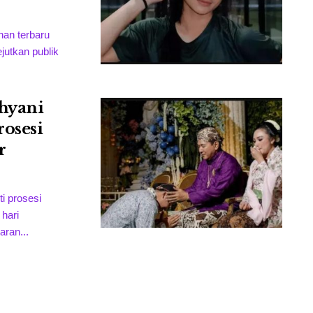
an terbaru
jutkan publik
hyani
osesi
r
i prosesi
hari
aran...