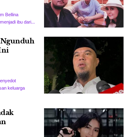
am Bellina
enjadi ibu dari...
a Ngunduh
Ini
menyedot
san keluarga
adak
an