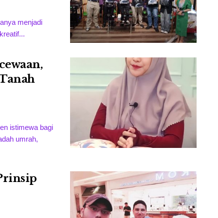
 hanya menjadi
reatif...
cewaan,
 Tanah
n istimewa bagi
badah umrah,
Prinsip