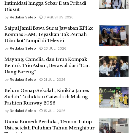
Intimidasi hingga Sebar Data Pribadi
Diusut
by
Redaksi Seleb
3 AGUSTUS 2026
Saipul Jamil Bawa Surat Jawaban KPI ke
Komnas HAM, Tegaskan Tak Pernah
Diboikot Tampil di Televisi
by
Redaksi Seleb
23 JULI 2026
Mayang, Camelia, dan Irma Kompak
Bentuk Trio Asbun, Berawal dari “Cari
Uang Bareng”
by
Redaksi Seleb
21 JULI 2026
Belum Genap Sekolah, Kinikita James
Sudah Taklukkan Catwalk di Malang
Fashion Runway 2026
by
Redaksi Seleb
15 JULI 2026
Dunia Komedi Berduka, Temon Tutup
Usia setelah Puluhan Tahun Menghibur