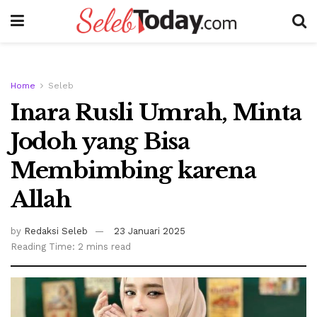
Home
Seleb
Inara Rusli Umrah, Minta
Jodoh yang Bisa
Membimbing karena
Allah
by
Redaksi Seleb
23 Januari 2025
Reading Time: 2 mins read