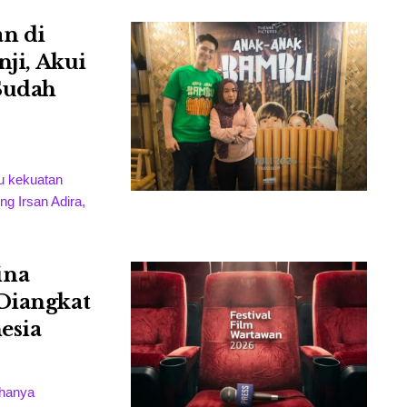
an di
nji, Akui
Sudah
u kekuatan
ng Irsan Adira,
ina
 Diangkat
esia
 hanya