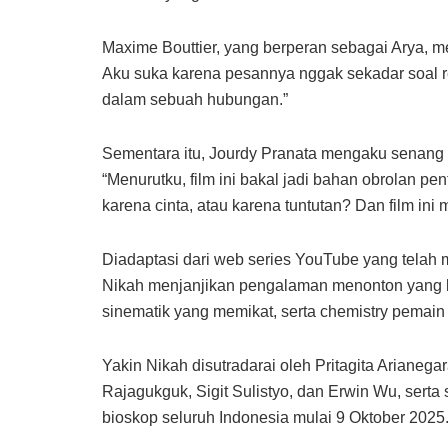
Maxime Bouttier, yang berperan sebagai Arya, men
Aku suka karena pesannya nggak sekadar soal rel
dalam sebuah hubungan.”
Sementara itu, Jourdy Pranata mengaku senang te
“Menurutku, film ini bakal jadi bahan obrolan p
karena cinta, atau karena tuntutan? Dan film i
Diadaptasi dari web series YouTube yang telah mer
Nikah menjanjikan pengalaman menonton yang le
sinematik yang memikat, serta chemistry pemai
Yakin Nikah disutradarai oleh Pritagita Arianeg
Rajagukguk, Sigit Sulistyo, dan Erwin Wu, serta s
bioskop seluruh Indonesia mulai 9 Oktober 2025