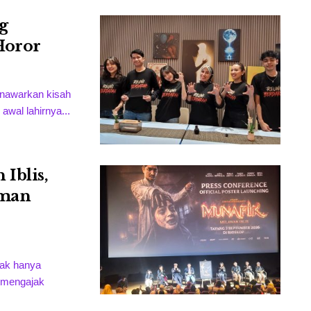
g
Horor
enawarkan kisah
awal lahirnya...
Iblis,
Iman
 tak hanya
 mengajak