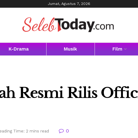
Jumat, Agustus 7, 2026
K-Drama
Musik
Film
h Resmi Rilis Offici
0
eading Time: 2 mins read