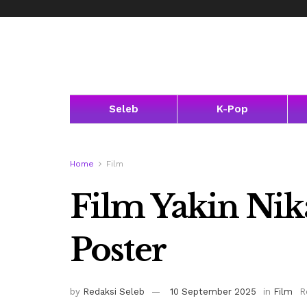
Seleb
K-Pop
Home
Film
Film Yakin Nika
Poster
by
Redaksi Seleb
10 September 2025
in
Film
R