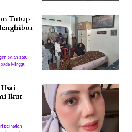
on Tutup
Menghibur
gan salah satu
 pada Minggu
 Usai
mi Ikut
i perhatian