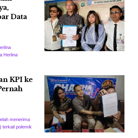
ya,
bar Data
erlina
 Herlina
an KPI ke
Pernah
telah menerima
) terkait polemik