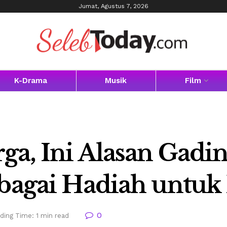
Jumat, Agustus 7, 2026
K-Drama
Musik
Film
ga, Ini Alasan Gadin
ebagai Hadiah untu
0
ding Time: 1 min read