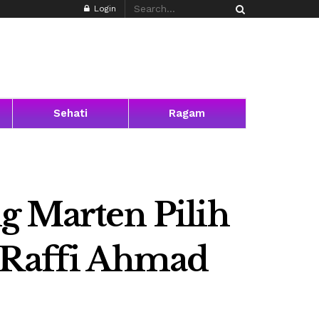
Login
Sehati
Ragam
g Marten Pilih
k Raffi Ahmad