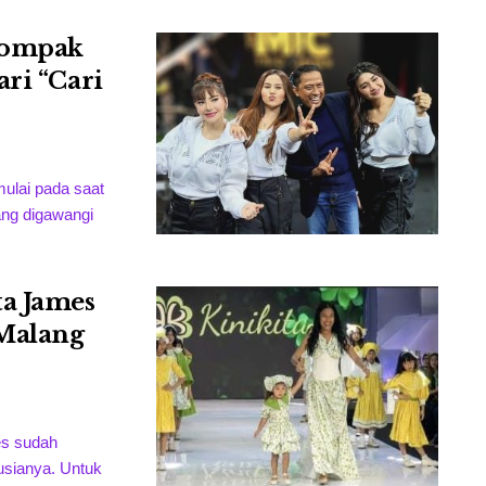
Kompak
ri “Cari
ulai pada saat
ang digawangi
ta James
 Malang
es sudah
usianya. Untuk