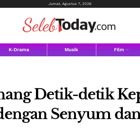
Jumat, Agustus 7, 2026
K-Drama
Musik
Film
nang Detik-detik Ke
i dengan Senyum da