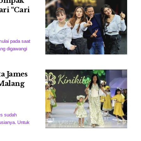
Kompak
ri “Cari
ulai pada saat
ang digawangi
ta James
 Malang
es sudah
usianya. Untuk