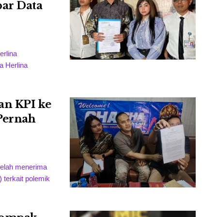
bar Data
erlina
 Herlina
an KPI ke
Pernah
telah menerima
) terkait polemik