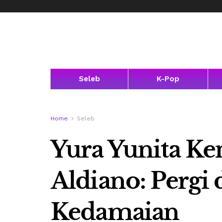
Seleb
K-Pop
Home
Seleb
Yura Yunita Ke
Aldiano: Perg
Kedamaian