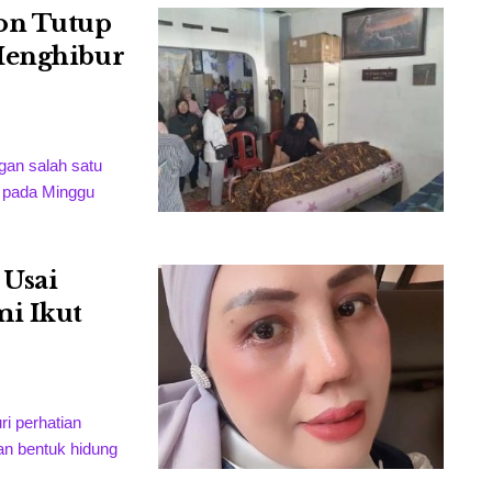
on Tutup
Menghibur
gan salah satu
 pada Minggu
 Usai
mi Ikut
i perhatian
gan bentuk hidung