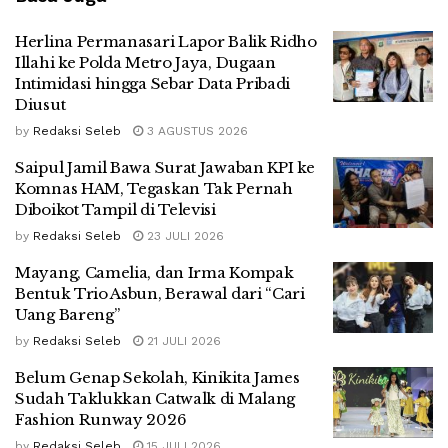
Herlina Permanasari Lapor Balik Ridho
Illahi ke Polda Metro Jaya, Dugaan
Intimidasi hingga Sebar Data Pribadi
Diusut
by
Redaksi Seleb
3 AGUSTUS 2026
Saipul Jamil Bawa Surat Jawaban KPI ke
Komnas HAM, Tegaskan Tak Pernah
Diboikot Tampil di Televisi
by
Redaksi Seleb
23 JULI 2026
Mayang, Camelia, dan Irma Kompak
Bentuk Trio Asbun, Berawal dari “Cari
Uang Bareng”
by
Redaksi Seleb
21 JULI 2026
Belum Genap Sekolah, Kinikita James
Sudah Taklukkan Catwalk di Malang
Fashion Runway 2026
by
Redaksi Seleb
15 JULI 2026