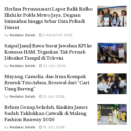
Herlina Permanasari Lapor Balik Ridho
Illahi ke Polda Metro Jaya, Dugaan
Intimidasi hingga Sebar Data Pribadi
Diusut
by
Redaksi Seleb
3 AGUSTUS 2026
Saipul Jamil Bawa Surat Jawaban KPI ke
Komnas HAM, Tegaskan Tak Pernah
Diboikot Tampil di Televisi
by
Redaksi Seleb
23 JULI 2026
Mayang, Camelia, dan Irma Kompak
Bentuk Trio Asbun, Berawal dari “Cari
Uang Bareng”
by
Redaksi Seleb
21 JULI 2026
Belum Genap Sekolah, Kinikita James
Sudah Taklukkan Catwalk di Malang
Fashion Runway 2026
by
Redaksi Seleb
15 JULI 2026