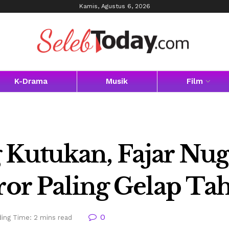
Kamis, Agustus 6, 2026
K-Drama
Musik
Film
 Kutukan, Fajar Nu
ror Paling Gelap Ta
0
ing Time: 2 mins read