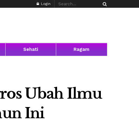
Login
Sehati
Ragam
gros Ubah Ilmu
hun Ini