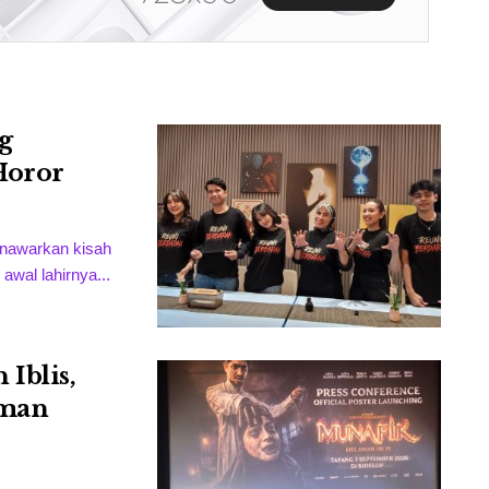
g
Horor
enawarkan kisah
awal lahirnya...
Iblis,
Iman