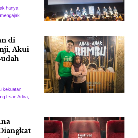
 tak hanya
 mengajak
an di
nji, Akui
Sudah
u kekuatan
ng Irsan Adira,
ina
 Diangkat