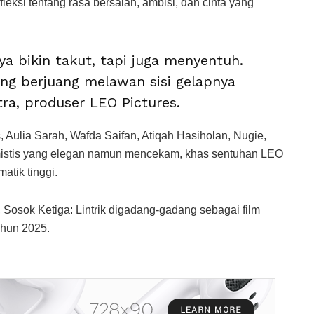
eksi tentang rasa bersalah, ambisi, dan cinta yang
nya bikin takut, tapi juga menyentuh.
ang berjuang melawan sisi gelapnya
ra, produser LEO Pictures.
, Aulia Sarah, Wafda Saifan, Atiqah Hasiholan, Nugie,
 mistis yang elegan namun mencekam, khas sentuhan LEO
atik tinggi.
Sosok Ketiga: Lintrik digadang-gadang sebagai film
ahun 2025.