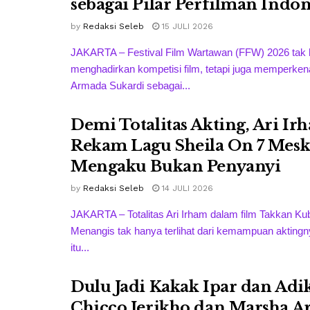
sebagai Pilar Perfilman Indon
by
Redaksi Seleb
15 JULI 2026
JAKARTA – Festival Film Wartawan (FFW) 2026 tak
menghadirkan kompetisi film, tetapi juga memperken
Armada Sukardi sebagai...
Demi Totalitas Akting, Ari Ir
Rekam Lagu Sheila On 7 Mesk
Mengaku Bukan Penyanyi
by
Redaksi Seleb
14 JULI 2026
JAKARTA – Totalitas Ari Irham dalam film Takkan Ku
Menangis tak hanya terlihat dari kemampuan akting
itu...
Dulu Jadi Kakak Ipar dan Adik
Chicco Jerikho dan Marsha A