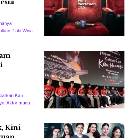
esia
 hanya
alkan Piala Wina
ham
i
biarkan Kau
nya. Aktor muda
, Kini
ruan