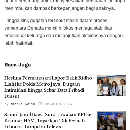
agar diberi ruang untuk menyelesaikan persoalan ini tanpa
menimbulkan dampak berkepanjangan bagi anaknya.
Hingga kini, gugatan tersebut masih dalam proses,
sementara Denada memilih fokus menjaga stabilitas
emosional keluarga dan melanjutkan aktivitasnya dengan
lebih hati-hati.
Baca Juga
Herlina Permanasari Lapor Balik Ridho
Illahi ke Polda Metro Jaya, Dugaan
Intimidasi hingga Sebar Data Pribadi
Diusut
by
Redaksi Seleb
3 AGUSTUS 2026
Saipul Jamil Bawa Surat Jawaban KPI ke
Komnas HAM, Tegaskan Tak Pernah
Diboikot Tampil di Televisi