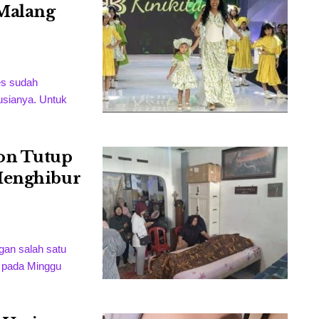
 Malang
es sudah
usianya. Untuk
on Tutup
Menghibur
gan salah satu
 pada Minggu