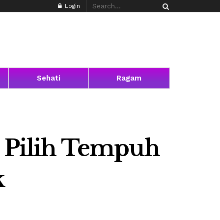
Login
Sehati
Ragam
r Pilih Tempuh
k