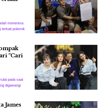
telah menerima
) terkait polemik
Kompak
ri “Cari
ulai pada saat
ang digawangi
ta James