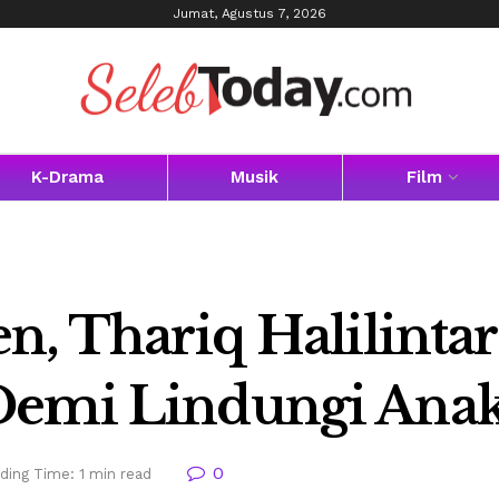
Jumat, Agustus 7, 2026
K-Drama
Musik
Film
en, Thariq Halilinta
Demi Lindungi Ana
0
ding Time: 1 min read