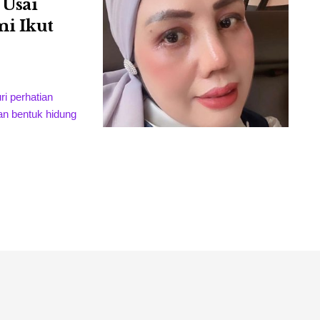
 Usai
mi Ikut
i perhatian
gan bentuk hidung