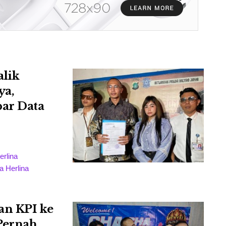
alik
ya,
bar Data
erlina
 Herlina
an KPI ke
Pernah