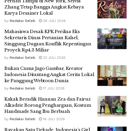
Pernah Tampil di New York, Selvia
Zhang Tetap Bangga Angkat Kebaya
Karya Desainer Lokal
by
Redaksi Seleb
26 JULI 2026
Mahasiswa Desak KPK Periksa Eks
Sekretaris Dinas Pertanian Kalsel,
Singgung Dugaan Konflik Kepentingan
Proyek Rp4,3 Miliar
by
Redaksi Seleb
23 JULI 2026
Bukan Cuma Jago Gambar, Kreator
Indonesia Ditantang Angkat Cerita Lokal
ke Panggung Webtoon Dunia
by
Redaksi Seleb
17 JULI 2026
Kakak Beradik Hannan Zea dan Fairuz
Alkadrie Borong Penghargaan, Kostum
Handmade Sang Ibu Berbuah
by
Redaksi Seleb
16 JULI 2026
Rayakan Satu Dekade, Indonesia’s Girl